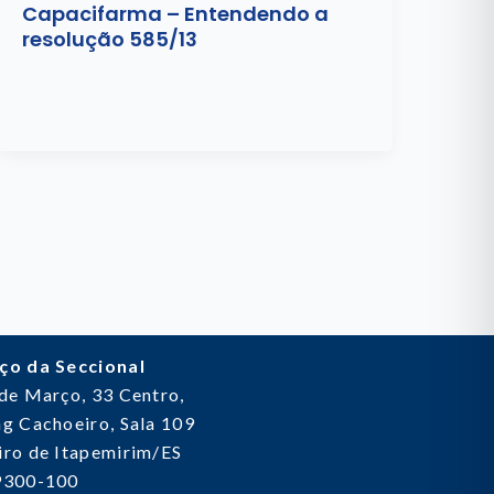
Capacifarma – Entendendo a
resolução 585/13
ço da Seccional
 de Março, 33
Centro,
g Cachoeiro, Sala 109
ro de Itapemirim/ES
9300-100