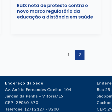
EaD: nota de protesto contra o
novo marco regulatório da
educação a distância em saúde
1
2
Endereço da Sede
Endere
Av. Anísio Fernandes Coelho, 104
Rua 25
Jardim da Penha – Vitória/ES
Shoppin
CEP: 29060-670
Cachoei
Telefone: (27) 2127 - 8200
CEP: 2