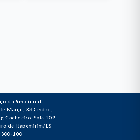
ço da Seccional
 de Março, 33
Centro,
g Cachoeiro, Sala 109
ro de Itapemirim/ES
9300-100