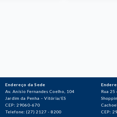
Endereço da Sede
Endere
Av. Anísio Fernandes Coelho, 104
Rua 25
Jardim da Penha – Vitória/ES
Shoppin
CEP: 29060-670
Cachoei
Telefone: (27) 2127 - 8200
CEP: 2