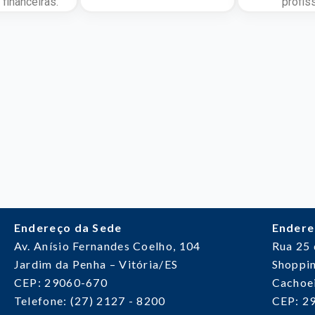
financeiras.
profiss
Endereço da Sede
Endere
Av. Anísio Fernandes Coelho, 104
Rua 25
Jardim da Penha – Vitória/ES
Shoppin
CEP: 29060-670
Cachoei
Telefone: (27) 2127 - 8200
CEP: 2