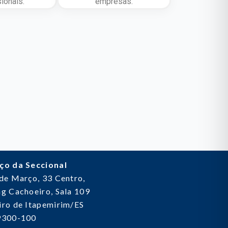
ionais.
empresas.
ço da Seccional
 de Março, 33
Centro,
g Cachoeiro, Sala 109
ro de Itapemirim/ES
9300-100