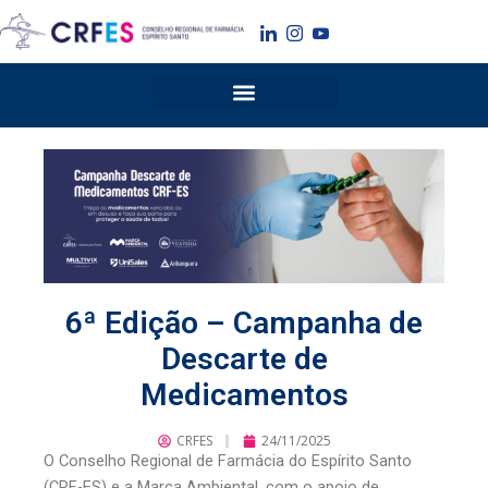
Ir
para
o
conteúdo
6ª Edição – Campanha de
Descarte de
Medicamentos
CRFES
24/11/2025
O Conselho Regional de Farmácia do Espírito Santo
(CRF-ES) e a Marca Ambiental, com o apoio de