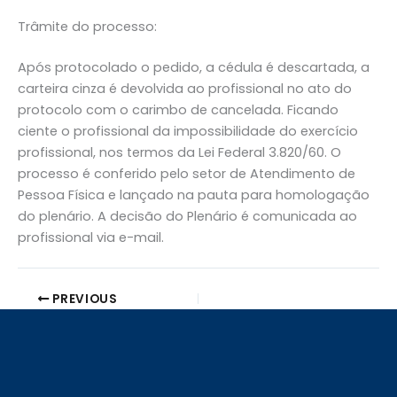
Trâmite do processo:
Após protocolado o pedido, a cédula é descartada, a
carteira cinza é devolvida ao profissional no ato do
protocolo com o carimbo de cancelada. Ficando
ciente o profissional da impossibilidade do exercício
profissional, nos termos da Lei Federal 3.820/60. O
processo é conferido pelo setor de Atendimento de
Pessoa Física e lançado na pauta para homologação
do plenário. A decisão do Plenário é comunicada ao
profissional via e-mail.
PREVIOUS