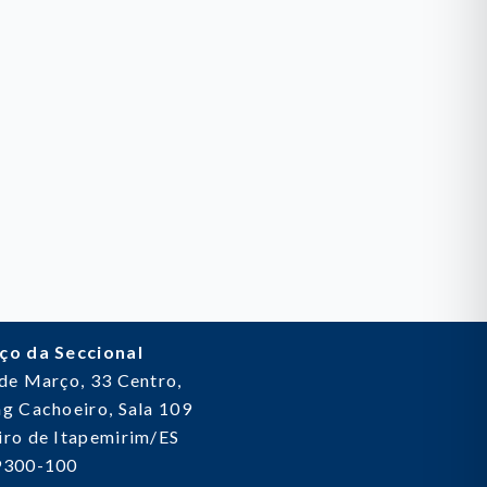
ço da Seccional
 de Março, 33
Centro,
g Cachoeiro, Sala 109
ro de Itapemirim/ES
9300-100