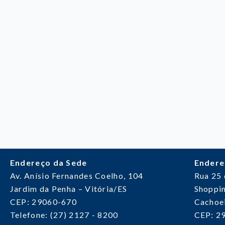
Endereço da Sede
Endere
Av. Anísio Fernandes Coelho, 104
Rua 25
Jardim da Penha – Vitória/ES
Shoppin
CEP: 29060-670
Cachoei
Telefone: (27) 2127 - 8200
CEP: 2