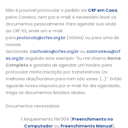
Não é possível protocolar o pedido via
CRF em Casa
,
pelos Correios, nem por e-mail; é necessário levar os
documentos pessoalmente. Para agendar sua vinda
ao CRF-ES, envie um e-mail
para
protocolo@crfes.org.br
(Vitória) ou para uma de
nossas
Seccionais:
cachoeiro@crfes.org.br
ou
saomateus@crf
es.org.br
seguindo este exemplo: “Eu me chamo
Nome
Completo
e gostaria de agendar um horário para
protocolar minha inscrição por transferência. Os
melhores dias/horários para mim são estes: (…)”. Então
aguarde nossa resposta por e-mail. No dia agendado,
traga os documentos listados abaixo.
Documentos necessários:
Requerimento FM 004 (
Preenchimento no
Computador
ou
Preenchimento Manual
);