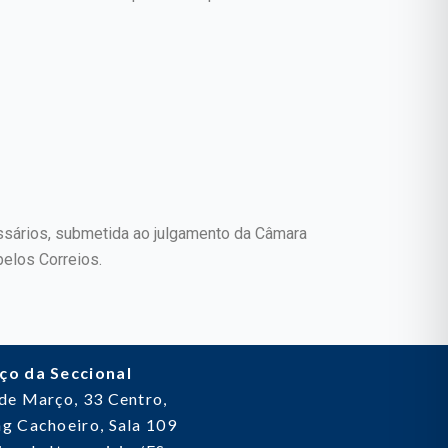
essários, submetida ao julgamento da Câmara
pelos Correios.
ço da Seccional
 de Março, 33
Centro,
g Cachoeiro, Sala 109