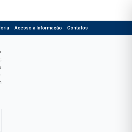
oria
Acesso a Informação
Contatos
r
;
s
e
m