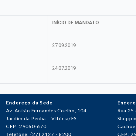
INÍCIO DE MANDATO
27.09.2019
24.07.2019
Endereço da Sede
Endere
Av. Anísio Fernandes Coelho, 104
Rua 25
Jardim da Penha – Vitória/ES
Shoppin
CEP: 29060-670
Cachoei
Telefone: (27) 2127 - 8200
CEP: 2