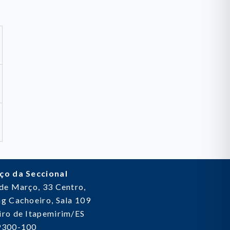
ço da Seccional
 de Março, 33
Centro,
g Cachoeiro, Sala 109
ro de Itapemirim/ES
9300-100