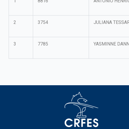
1
8816
ANTONIO HENRI
2
3754
JULIANA TESSA
3
7785
YASMINNE DAN