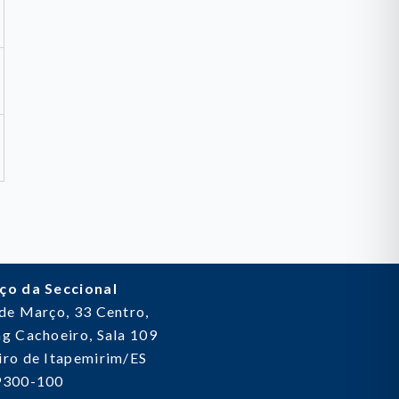
ço da Seccional
 de Março, 33
Centro,
g Cachoeiro, Sala 109
ro de Itapemirim/ES
9300-100