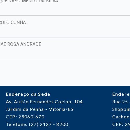
QUE NASCIMENTO DA SILVA
ROLO CUNHA
NAE ROSA ANDRADE
Endereço da Sede
Endere
Av. Anísio Fernandes Coelho, 104
Rua 25
Jardim da Penha – Vitória/ES
Shoppin
CEP: 29060-670
Cachoei
Telefone: (27) 2127 - 8200
CEP: 2