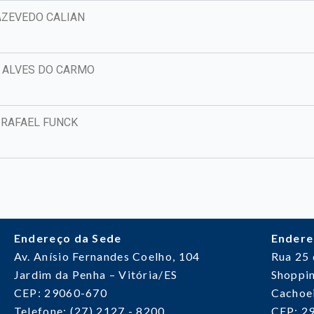
AZEVEDO CALIAN
 ALVES DO CARMO
 RAFAEL FUNCK
Endereço da Sede
Endere
Av. Anísio Fernandes Coelho, 104
Rua 25
Jardim da Penha – Vitória/ES
Shoppin
CEP: 29060-670
Cachoei
Telefone: (27) 2127 - 8200
CEP: 2