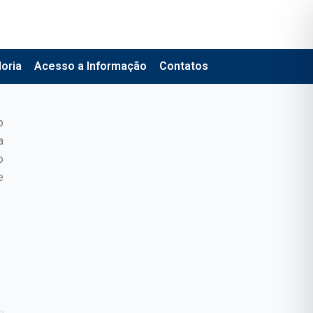
oria
Acesso a Informação
Contatos
o
a
o
e