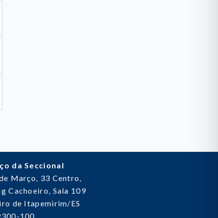
ço da Seccional
 de Março, 33
Centro,
g Cachoeiro, Sala 109
ro de Itapemirim/ES
9300-100