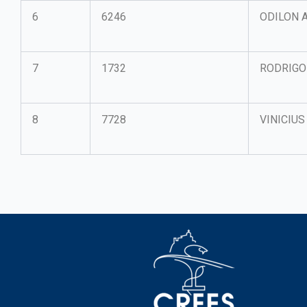
6
6246
ODILON 
7
1732
RODRIGO
8
7728
VINICIUS