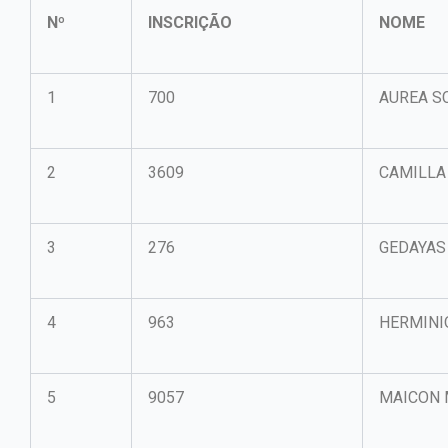
Nº
INSCRIÇÃO
NOME
1
700
AUREA S
2
3609
CAMILLA
3
276
GEDAYAS
4
963
HERMINI
5
9057
MAICON 