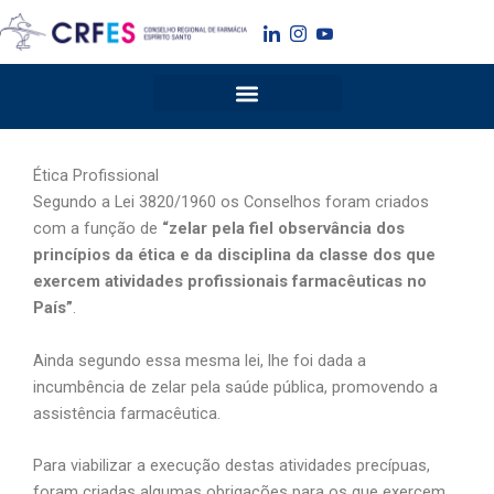
Ir
para
o
conteúdo
Ética Profissional
Segundo a Lei 3820/1960 os Conselhos foram criados
com a função de
“zelar pela fiel observância dos
princípios da ética e da disciplina da classe dos que
exercem atividades profissionais farmacêuticas no
País”
.
Ainda segundo essa mesma lei, lhe foi dada a
incumbência de
zelar pela saúde pública, promovendo a
assistência farmacêutica
.
Para viabilizar a execução destas atividades precípuas,
foram criadas algumas obrigações para os que exercem