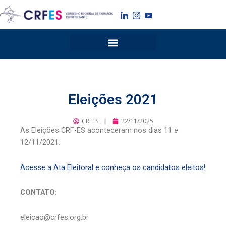
Ir
para
o
conteúdo
Eleições 2021
CRFES
22/11/2025
As Eleições CRF-ES aconteceram nos dias 11 e
12/11/2021.
Acesse a Ata Eleitoral e conheça os candidatos eleitos!
CONTATO:
eleicao@crfes.org.br