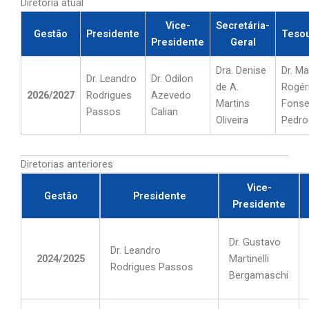
Diretoria atual
Vice-
Secretária-
Gestão
Presidente
Tesou
Presidente
Geral
Dra. Denise
Dr. M
Dr. Leandro
Dr. Odilon
de A.
Rogér
2026/2027
Rodrigues
Azevedo
Martins
Fons
Passos
Calian
Oliveira
Pedro
Diretorias anteriores
Vice-
Gestão
Presidente
Presidente
Dr. Gustavo
Dr. Leandro
2024/2025
Martinelli
Rodrigues Passos
Bergamaschi