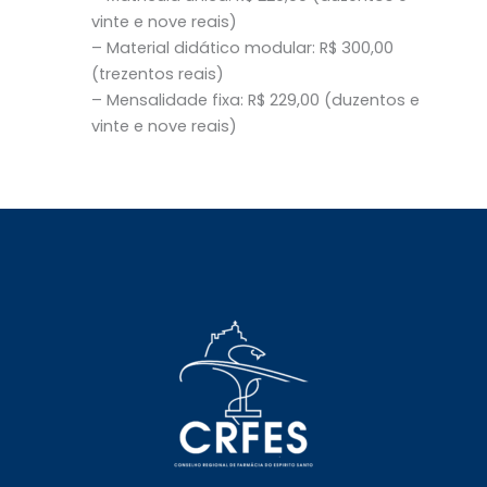
vinte e nove reais)
– Material didático modular: R$ 300,00
(trezentos reais)
– Mensalidade fixa: R$ 229,00 (duzentos e
vinte e nove reais)