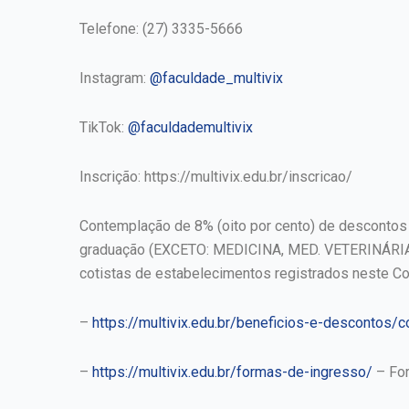
Telefone: (27) 3335-5666
Instagram:
@faculdade_multivix
TikTok:
@faculdademultivix
Inscrição: https://multivix.edu.br/inscricao/
Contemplação de 8% (oito por cento) de descontos
graduação (EXCETO: MEDICINA, MED. VETERINÁRIA E
cotistas de estabelecimentos registrados neste Co
–
https://multivix.edu.br/beneficios-e-descontos/
–
https://multivix.edu.br/formas-de-ingresso/
– For