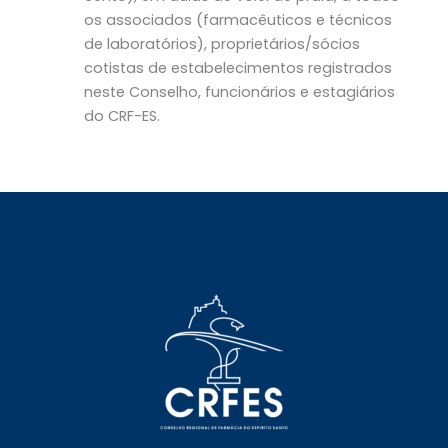
os associados (farmacêuticos e técnicos
de laboratórios), proprietários/sócios
cotistas de estabelecimentos registrados
neste Conselho, funcionários e estagiários
do CRF-ES.