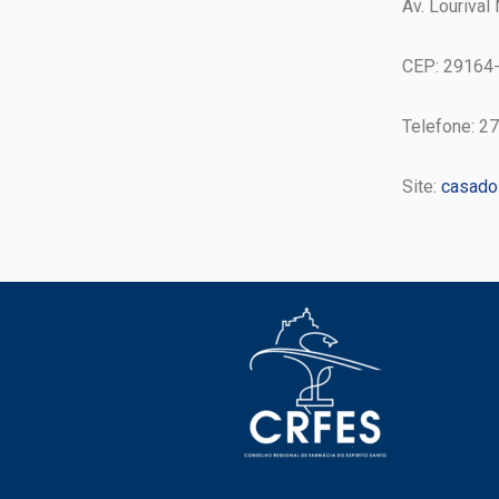
Av. Lourival
CEP: 29164
Telefone: 2
Site:
casados