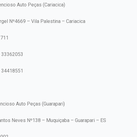
encioso Auto Peças (Cariacica)
rgel Nº4669 – Vila Palestina – Cariacica
-711
7 33362053
7 34418551
encioso Auto Peças (Guarapari)
antos Neves Nº138 – Muquiçaba – Guarapari – ES
-002