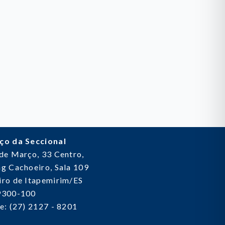
ço da Seccional
 de Março, 33
Centro,
g Cachoeiro, Sala 109
ro de Itapemirim/ES
9300-100
e: (27) 2127 - 8201