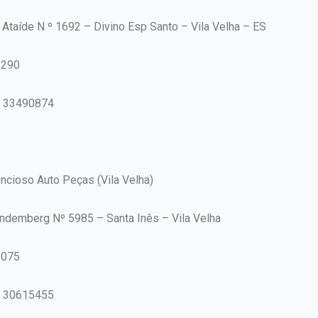
 Ataíde N º 1692 – Divino Esp Santo – Vila Velha – ES
-290
7 33490874
ncioso Auto Peças (Vila Velha)
indemberg Nº 5985 – Santa Inês – Vila Velha
-075
7 30615455