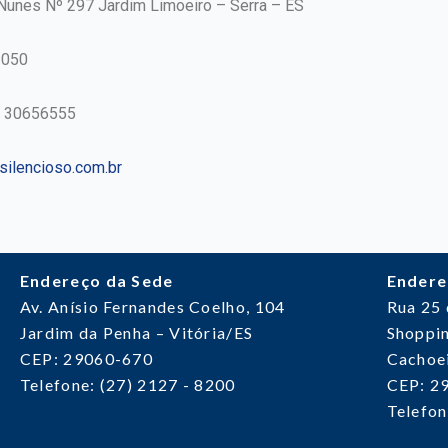
 Nunes Nº 297 Jardim Limoeiro – Serra – ES
-050
7 30656555
ilencioso.com.br
Endereço da Sede
Endere
Av. Anísio Fernandes Coelho, 104
Rua 25
Jardim da Penha – Vitória/ES
Shoppin
CEP: 29060-670
Cachoei
Telefone: (27) 2127 - 8200
CEP: 2
Telefon