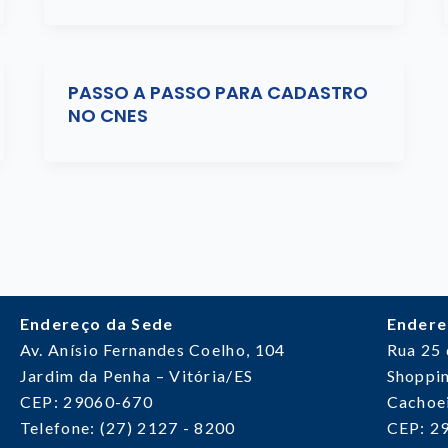
PASSO A PASSO PARA CADASTRO
NO CNES
Endereço da Sede
Endere
Av. Anísio Fernandes Coelho, 104
Rua 25
Jardim da Penha – Vitória/ES
Shoppin
CEP: 29060-670
Cachoei
Telefone: (27) 2127 - 8200
CEP: 2