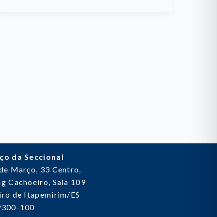
ço da Seccional
 de Março, 33
Centro,
g Cachoeiro, Sala 109
ro de Itapemirim/ES
9300-100