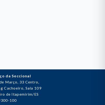
ço da Seccional
 de Março, 33
Centro,
g Cachoeiro, Sala 109
ro de Itapemirim/ES
9300-100