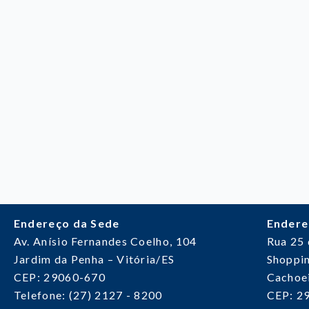
Endereço da Sede
Endere
Av. Anísio Fernandes Coelho, 104
Rua 25
Jardim da Penha – Vitória/ES
Shoppin
CEP: 29060-670
Cachoei
Telefone: (27) 2127 - 8200
CEP: 2